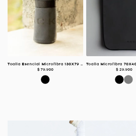
Toalla Esencial Microfibra 130X79 Cm, Color Negro
$
79
.
900
$
29
.
900