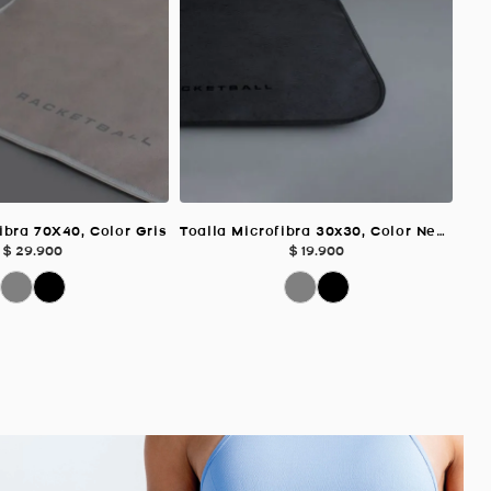
ibra 70X40, Color Gris
Toalla Microfibra 30x30, Color Negro
$
29
.
900
$
19
.
900