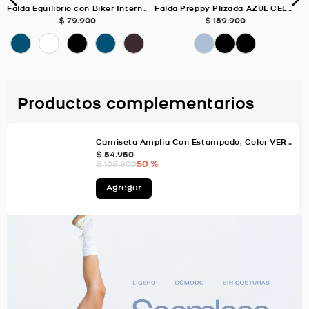
Falda Equilibrio con Biker Interno, Color Uva Para Mujer
Falda Preppy Plizada AZUL CELESTE Para Mujer
$
79
.
900
$
159
.
900
Productos complementarios
Camiseta Amplia Con Estampado, Color VERDE AGUA Para Mujer
$
54
.
950
50 %
$
109
.
900
Agregar