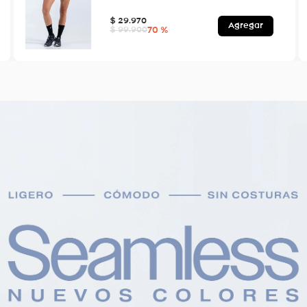
$
29
.
970
Agregar
70 %
$
99
.
900