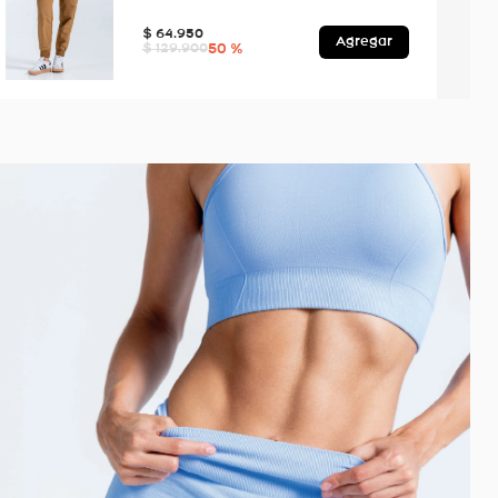
$
64
.
950
Agregar
50 %
$
129
.
900