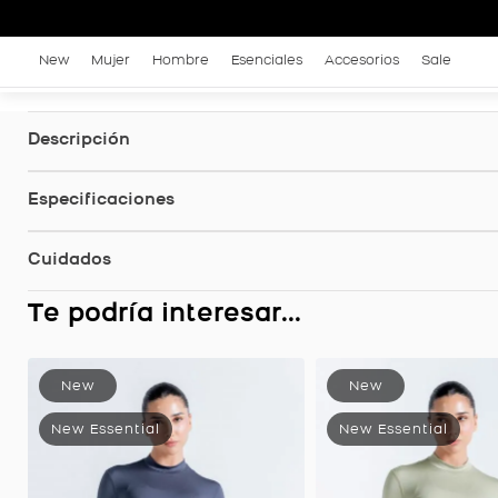
New
Mujer
Hombre
Esenciales
Accesorios
Sale
Descripción
Especificaciones
Cuidados
Te podría interesar...
amibuzo Origen Cuello Alto Deportivo, Color Blanco Jaspe Para Mujer