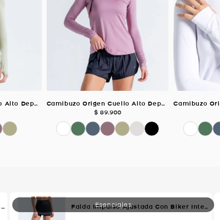
Camibuzo Origen Cuello Alto Deportivo, Color VERDE SALVIA Para Mujer
Camibuzo Origen Cuello Alto Deportivo, Color PURPURA Para Mujer
$
89
.
900
Short Con Pretina Control De Abdomen, Color Negro Para Mujer
Falda Impulso Ajustada Con Biker Interno, Color Negro Para Mujer