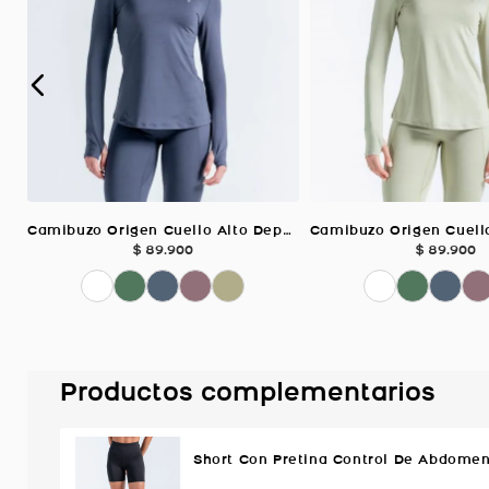
Camibuzo Origen Cuello Alto Deportivo, Color GRIS GRAFITO Para Mujer
$
89
.
900
$
89
.
900
Productos complementarios