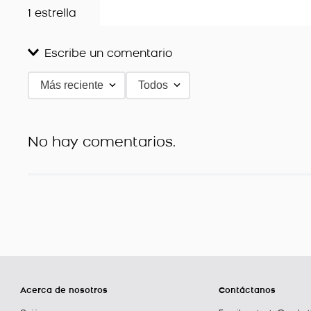
1 estrella
Escribe un comentario
Más reciente
Todos
Agregar comentario
Título
No hay comentarios.
Califica el producto de 1 a 5 estrellas
★
★
★
★
★
Tu nombre
Dirección de email
Acerca de nosotros
Contáctanos