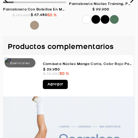
Pantaloneta Núcleo Training, Para Hombre Color Negro/Jaspe
$
99
.
900
Pantaloneta Con Bolsillos En Malla, Color ARENA Para Hombre
$
67
.
450
50 %
$
134
.
900
Productos complementarios
Camiseta Núcleo Manga Corta, Color Rojo Para Hombre
$
39
.
950
50 %
$
79
.
900
Agregar