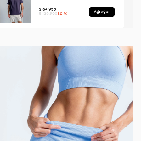
$
64
.
950
Agregar
50 %
$
129
.
900