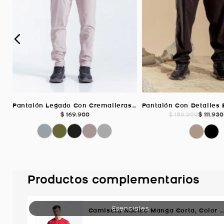
Pantalón Legado Con Cremalleras Deportiv, Color TAUPE Para Hombre
$
169
.
900
$
111
.
930
$
159
.
900
Productos complementarios
Camiseta Núcleo Manga Corta, Color Rojo Para Hombre