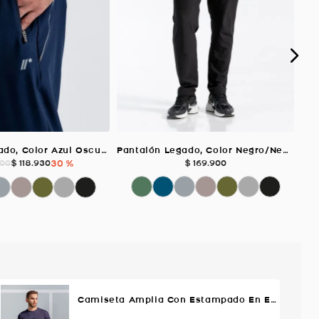
Pantalón Legado, Color Azul Oscuro Jaspe Para Hombre
Pantalón Legado, Color Negro/Negro Para Hombre
$
118
.
930
30 %
$
169
.
900
00
Camiseta Amplia Con Estampado En Espalda, Color Azul Oscuro Para Hombre