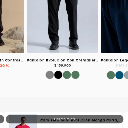
Pantalón Con Detalles En Contraste, Color NEGRO Para Hombre
Pantalón Evolución Con Cremallera, Color Negro Para Hombre
30 %
$
159
.
900
$
169
.
9
Camiseta Slim Evolución Manga Corta, Color Rojo Para Hombre