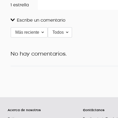
1 estrella
Escribe un comentario
Más reciente
Todos
Agregar comentario
Título
No hay comentarios.
Califica el producto de 1 a 5 estrellas
★
★
★
★
★
Tu nombre
Dirección de email
Acerca de nosotros
Contáctanos