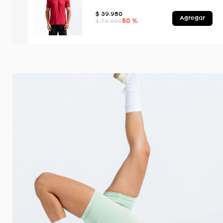
$
39
.
950
Agregar
50 %
$
79
.
900