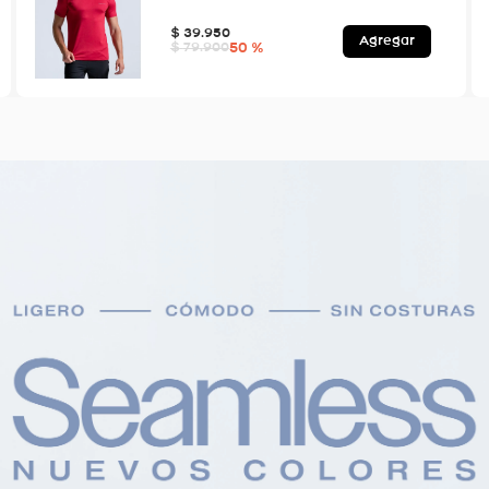
$
39
.
950
Agregar
50 %
$
79
.
900