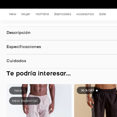
New
Mujer
Hombre
Esenciales
Accesorios
Sale
Descripción
Especificaciones
Cuidados
Te podría interesar...
30 %
OFF 🔥
Pantalón Legado, Color Gris Oscuro Jaspe Para Hombre