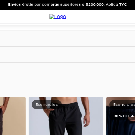
Envíos gratis por compras superiores a $200.000. Aplica TYC
30 %
OFF 🔥