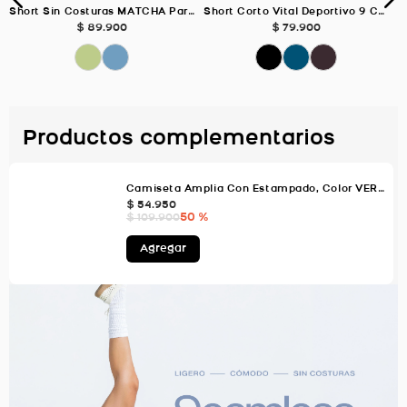
Short Sin Costuras MATCHA Para Mujer
Short Corto Vital Deportivo 9 Cm, Color Negro Para Mujer
$
89
.
900
$
79
.
900
Productos complementarios
Camiseta Amplia Con Estampado, Color VERDE AGUA Para Mujer
$
54
.
950
50 %
$
109
.
900
Agregar