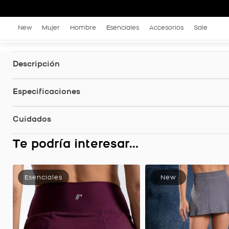
New
Mujer
Hombre
Esenciales
Accesorios
Sale
Descripción
Especificaciones
Cuidados
Te podría interesar...
Falda Equilibrio con Biker Interno, Color Petroleo Para Mujer