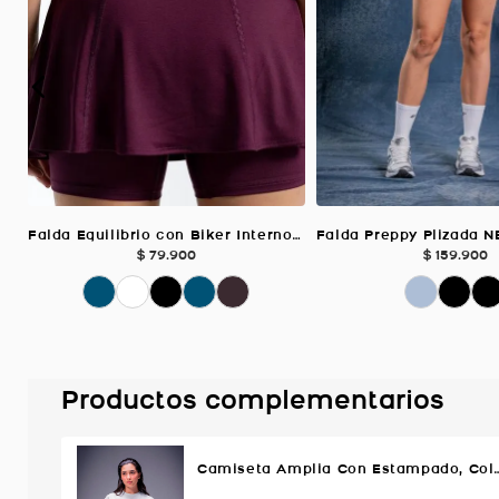
Falda Equilibrio con Biker Interno, Color Uva Para Mujer
$
79
.
900
$
159
.
900
Productos complementarios
Camiseta Amplia Con Estampado, Co