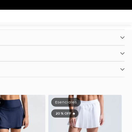
20 %
OFF 🔥