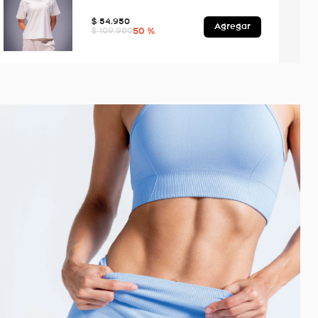
$
54
.
950
Agregar
50 %
$
109
.
900