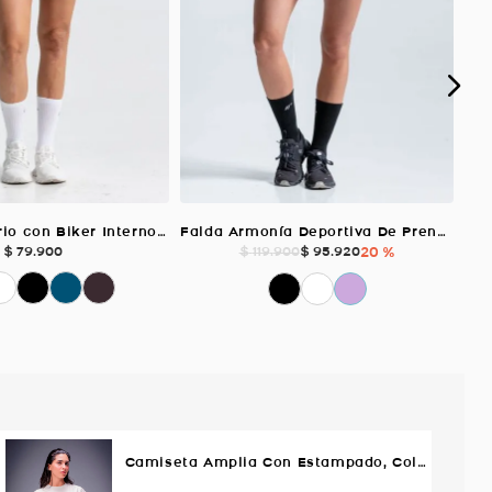
Falda Equilibrio con Biker Interno, Color Azul Oscuro Para Mujer
Falda Armonía Deportiva De Prenses, Color Blanco Para Mujer
$
79
.
900
$
95
.
920
20 %
$
119
.
900
Camiseta Amplia Con Estampado, Color MARFIL Para Mujer