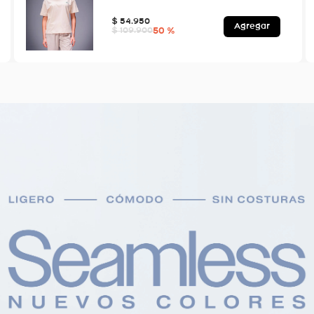
$
54
.
950
Agregar
50 %
$
109
.
900