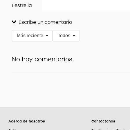
1 estrella
Escribe un comentario
Más reciente
Todos
Agregar comentario
Título
No hay comentarios.
Califica el producto de 1 a 5 estrellas
★
★
★
★
★
Tu nombre
Dirección de email
Acerca de nosotros
Contáctanos