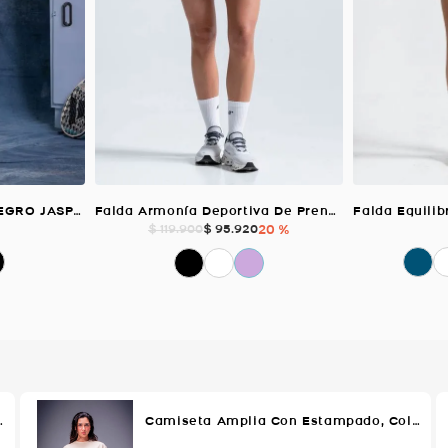
Falda Preppy Plizada NEGRO JASPE Para Mujer
Falda Armonía Deportiva De Prenses, Color Mora Para Mujer
$
95
.
920
20 %
$
119
.
900
lor VERDE AGUA Para Mujer
Camiseta Amplia Con Estampado, Color MELON Para Mujer