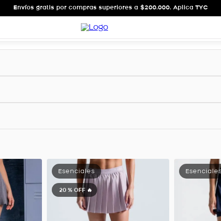
Envíos gratis por compras superiores a $200.000. Aplica TYC
20 %
OFF 🔥