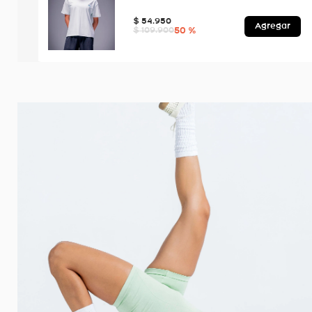
$
54
.
950
Agregar
50 %
$
109
.
900