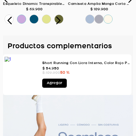
Esqueleto Dinamic Transpirable Deportivo, Color Negro Para Mujer
Camiseta Amplia Manga Corta MARFIL Para Mujer
$
69
.
900
$
109
.
900
Productos complementarios
Short Running Con Licra Interna, Color Rojo Para Mujer
$
54
.
950
50 %
$
109
.
900
Agregar