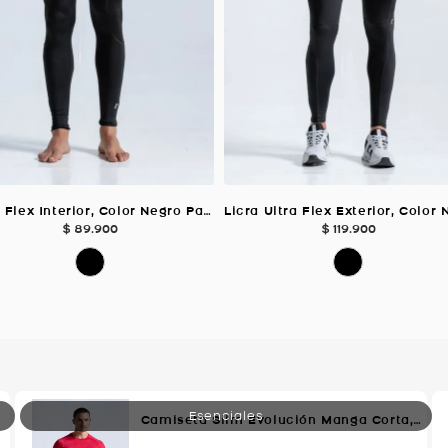
Licra Flex Interior, Color Negro Para Hombre
$
89
.
900
$
119
.
900
Camiseta Slim Evolución Manga Corta, Color Rojo Para Hombre