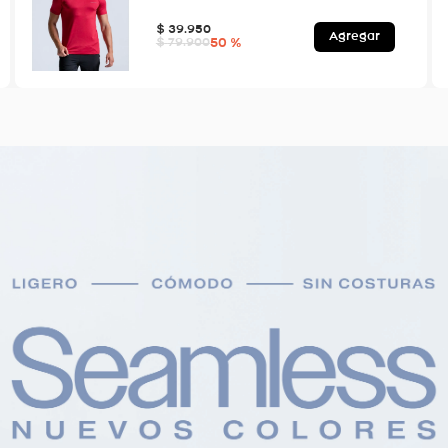
$
39
.
950
Agregar
50 %
$
79
.
900