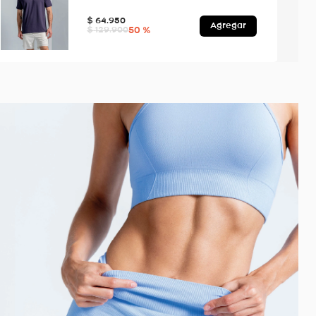
$
64
.
950
Agregar
50 %
$
129
.
900