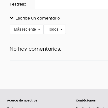
1 estrella
Escribe un comentario
Más reciente
Todos
Agregar comentario
Título
No hay comentarios.
Califica el producto de 1 a 5 estrellas
★
★
★
★
★
Tu nombre
Dirección de email
Acerca de nosotros
Contáctanos