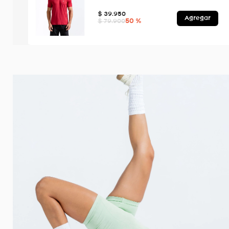
$
39
.
950
Agregar
50 %
$
79
.
900