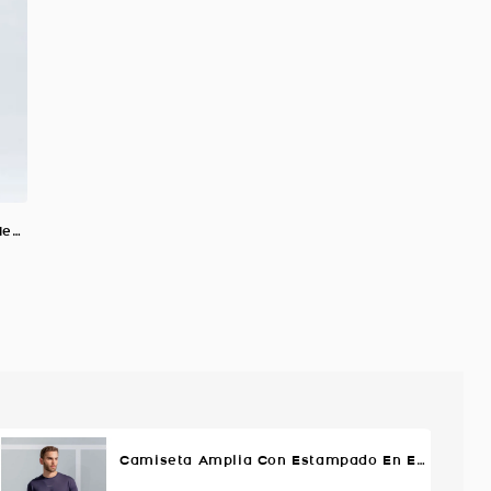
Licra Ultra Flex Exterior, Color Negro Para Hombre
Camiseta Amplia Con Estampado En Espalda, Color Azul Oscuro Para Hombre