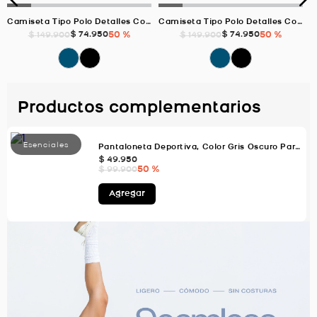
Camiseta Tipo Polo Detalles Contraste, Color Negro Para Hombre
Camiseta Tipo Polo Detalles Contraste, Color Azul Oscuro Para Hombre
$
74
.
950
50 %
$
74
.
950
50 %
$
149
.
900
$
149
.
900
Productos complementarios
Pantaloneta Deportiva, Color Gris Oscuro Para Hombre
$
49
.
950
50 %
$
99
.
900
Agregar