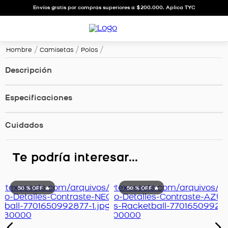
Envíos gratis por compras superiores a $200.000. Aplica TYC
Hombre
Camisetas
Polos
Descripción
Especificaciones
Cuidados
Te podría interesar...
50 %
OFF 🔥
50 %
OFF 🔥