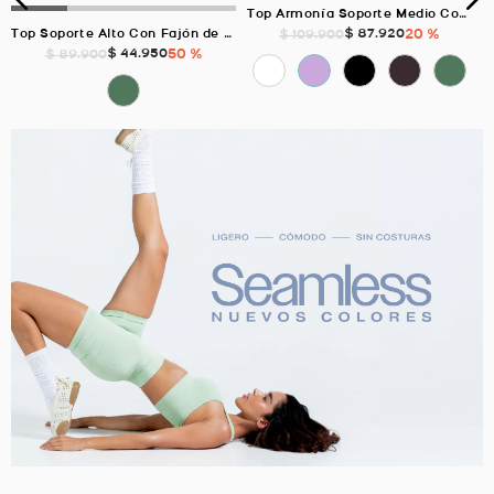
Top Armonía Soporte Medio Con Elástico, Color Verde Laurel Para Mujer
$
87
.
920
20 %
$
109
.
900
Top Soporte Alto Con Fajón de 3cm, Color VERDE SECO Para Mujer
$
44
.
950
50 %
$
89
.
900