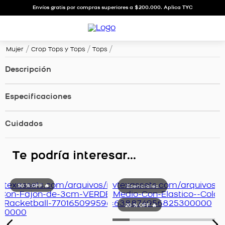
Envíos gratis por compras superiores a $200.000. Aplica TYC
Mujer
Crop Tops y Tops
Tops
Descripción
Especificaciones
Cuidados
Te podría interesar...
50 %
OFF 🔥
20 %
OFF 🔥