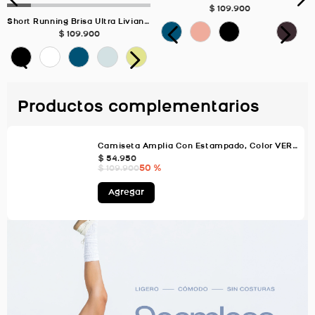
$
109
.
900
Short Running Brisa Ultra Liviano Biker, Color VERDE SALVIA Para Mujer
$
109
.
900
Productos complementarios
Camiseta Amplia Con Estampado, Color VERDE AGUA Para Mujer
$
54
.
950
50 %
$
109
.
900
Agregar