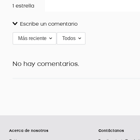
1 estrella
Escribe un comentario
Más reciente
Todos
Agregar comentario
Título
No hay comentarios.
Califica el producto de 1 a 5 estrellas
★
★
★
★
★
Tu nombre
Dirección de email
Acerca de nosotros
Contáctanos