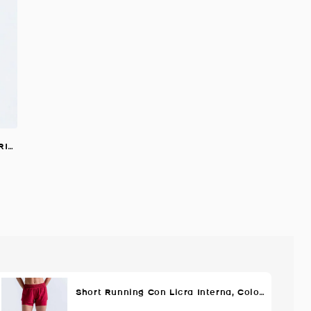
Buzo Corto Oversize, Color AMARILLO CLARO Para Mujer
Short Running Con Licra Interna, Color Rojo Para Mujer