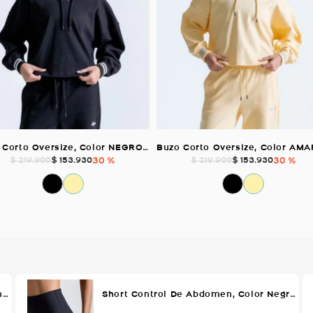
Buzo Corto Oversize, Color NEGRO Para Mujer
$
153
.
930
30 %
$
153
.
930
30 %
$
219
.
900
$
219
.
900
Short Con Pretina Control De Abdomen, Color Negro Para Mujer
Short Control De Abdomen, Color Negro Para Mujer