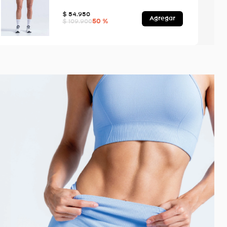
$
54
.
950
Agregar
50 %
$
109
.
900