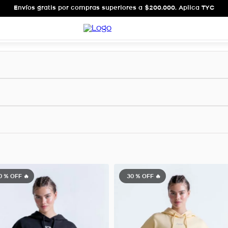
Envíos gratis por compras superiores a $200.000. Aplica TYC
0 %
OFF 🔥
30 %
OFF 🔥