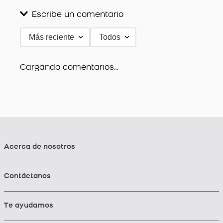
Escribe un comentario
Más reciente
Todos
Agregar comentario
Título
Cargando comentarios…
Califica el producto de 1 a 5 estrellas
★
★
★
★
★
Tu nombre
Acerca de nosotros
Contáctanos
Dirección de email
Te ayudamos
Escribe un comentario