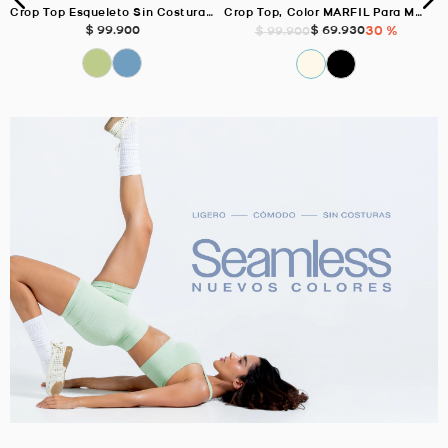
Crop Top Esqueleto Sin Costuras MATCHA Para Mujer
Crop Top, Color MARFIL Para Mujer
$
99
.
900
$
69
.
930
30 %
$
99
.
900