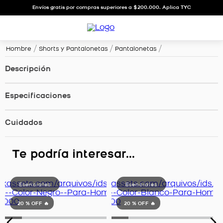
Envíos gratis por compras superiores a $200.000. Aplica TYC
Hombre
Shorts y Pantalonetas
Pantalonetas
Descripción
Especificaciones
Cuidados
Te podría interesar...
20 %
OFF 🔥
20 %
OFF 🔥