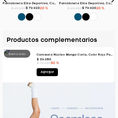
Pantaloneta Elite Deportiva, Color Negro Para Hombre
Pantaloneta Elite Deportiva, Color Blanco Para Hombre
$
79
.
920
20 %
$
79
.
920
20 %
$
99
.
900
$
99
.
900
Productos complementarios
Camiseta Núcleo Manga Corta, Color Rojo Para Hombre
$
39
.
950
50 %
$
79
.
900
Agregar