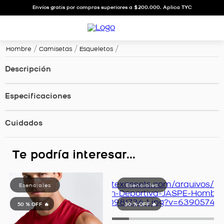
Envíos gratis por compras superiores a $200.000. Aplica TYC
Hombre
Camisetas
Esqueletos
Descripción
Especificaciones
Cuidados
Te podría interesar...
50 %
OFF 🔥
30 %
OFF 🔥