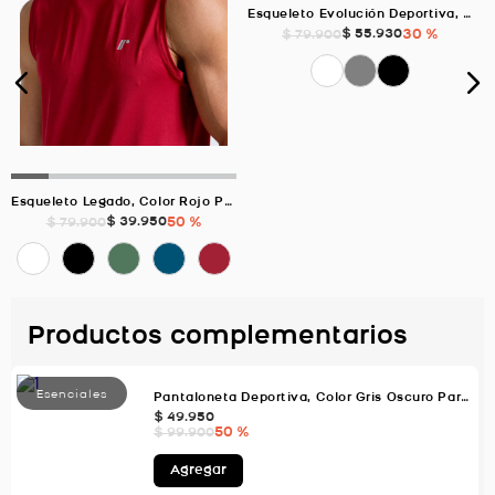
Esqueleto Evolución Deportiva, Color Jaspe Para Hombre
$
55
.
930
30 %
$
79
.
900
Esqueleto Legado, Color Rojo Para Hombre
$
39
.
950
50 %
$
79
.
900
Productos complementarios
Pantaloneta Deportiva, Color Gris Oscuro Para Hombre
$
49
.
950
50 %
$
99
.
900
Agregar