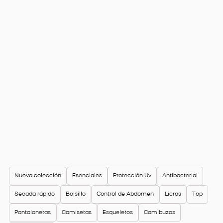
Nueva colección
Esenciales
Protección Uv
Antibacterial
Secada rápido
Bolsillo
Control de Abdomen
Licras
Top
Pantalonetas
Camisetas
Esqueletos
Camibuzos