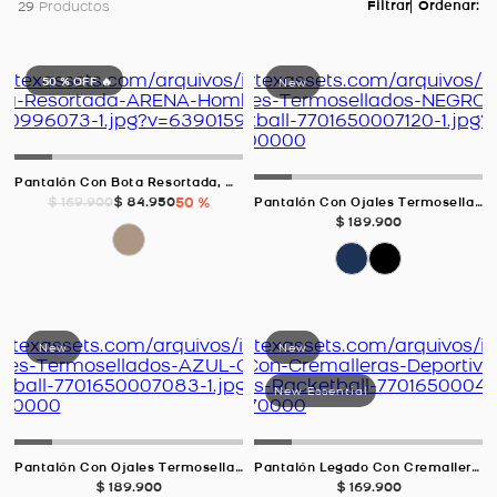
29
Productos
50 %
OFF 🔥
Pantalón Con Bota Resortada, Color ARENA Para Hombre
$
84
.
950
50 %
$
169
.
900
Pantalón Con Ojales Termosellados NEGRO Para Hombre
$
189
.
900
Pantalón Con Ojales Termosellados AZUL OSCURO Para Hombre
Pantalón Legado Con Cremalleras Deportiv, Color NEGRO/JASPE Para Hombre
$
189
.
900
$
169
.
900