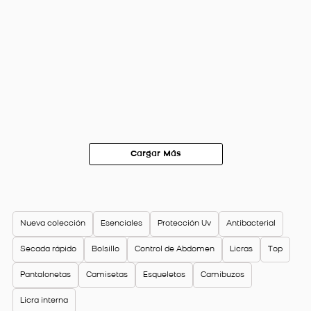
Nueva colección
Esenciales
Protección Uv
Antibacterial
Secada rápido
Bolsillo
Control de Abdomen
Licras
Top
Pantalonetas
Camisetas
Esqueletos
Camibuzos
Licra interna