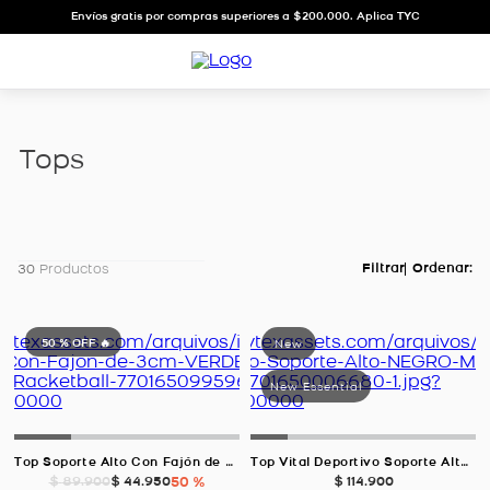
Envíos gratis por compras superiores a $200.000. Aplica TYC
tops
30
Productos
50 %
OFF 🔥
Top Soporte Alto Con Fajón de 3cm, Color VERDE SECO Para Mujer
Top Vital Deportivo Soporte Alto, Color NEGRO Para Mujer
$
44
.
950
50 %
$
114
.
900
$
89
.
900