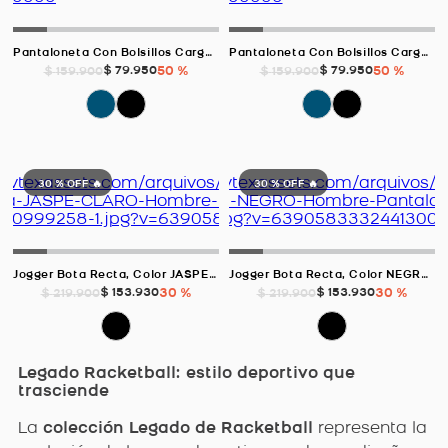
Pantaloneta Con Bolsillos Cargo, Color AZUL OCEANO Para Hombre
Pantaloneta Con Bolsillos Cargo, Color NEGRO Para Hombre
$
79
.
950
50 %
$
79
.
950
50 %
$
159
.
900
$
159
.
900
30 %
OFF 🔥
30 %
OFF 🔥
Jogger Bota Recta, Color JASPE CLARO Para Hombre
Jogger Bota Recta, Color NEGRO Para Hombre
$
153
.
930
30 %
$
153
.
930
30 %
$
219
.
900
$
219
.
900
Legado Racketball: estilo deportivo que
trasciende
La
colección Legado de Racketball
representa la