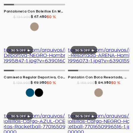
Pantaloneta Con Bolsillos En Malla, Color ARENA Para Hombre
$
67
.
450
50 %
$
134
.
900
50 %
OFF 🔥
50 %
OFF 🔥
Camiseta Regular Deportiva, Color NEGRO Para Hombre
Pantalón Con Bota Resortada, Color ARENA Para Hombre
$
69
.
950
50 %
$
84
.
950
50 %
$
139
.
900
$
169
.
900
50 %
OFF 🔥
50 %
OFF 🔥