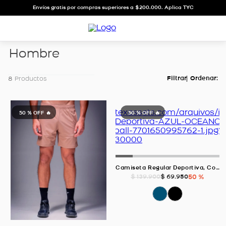
Envíos gratis por compras superiores a $200.000. Aplica TYC
hombre
8
Productos
50 %
OFF 🔥
50 %
OFF 🔥
Camiseta Regular Deportiva, Color AZUL OCEANO Para Hombre
$
69
.
950
50 %
$
139
.
900