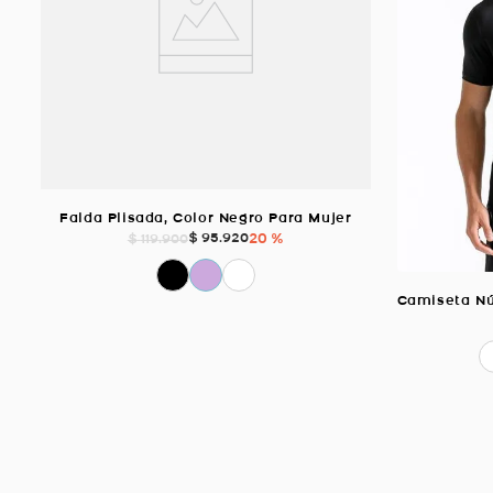
Falda Plisada, Color Negro Para Mujer
$
95
.
920
20 %
$
119
.
900