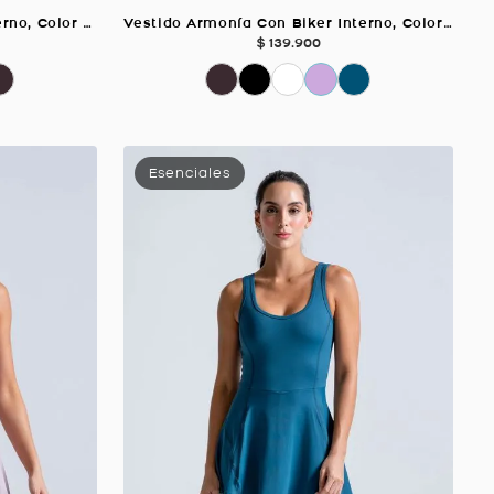
Falda Equilibrio con Biker Interno, Color Uva Para Mujer
Vestido Armonía Con Biker Interno, Color Blanco Para Mujer
$
139
.
900