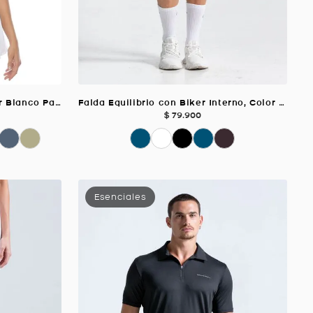
Crop Top Chill Deportivo, Color Blanco Para Mujer
Falda Equilibrio con Biker Interno, Color Azul Oscuro Para Mujer
$
79
.
900