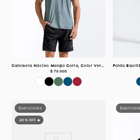
Camiseta Núcleo Manga Corta, Color Verde Para Hombre
$
79
.
900
20 %
OFF 🔥