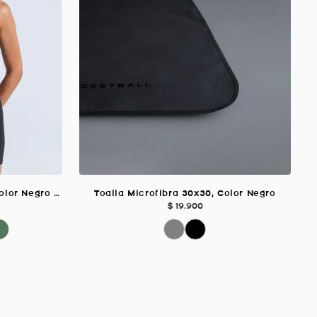
Top Elemental Soporte Alto, Color Negro Para Mujer
Toalla Microfibra 30x30, Color Negro
$
19
.
900