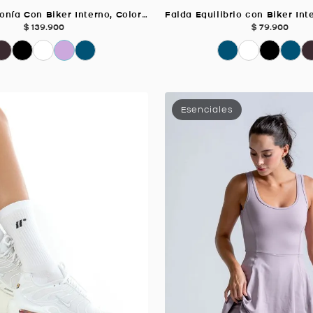
Vestido Armonía Con Biker Interno, Color Negro Para Mujer
$
139
.
900
$
79
.
900