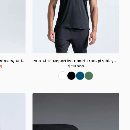
Falda Armonía Deportiva De Prenses, Color Blanco Para Mujer
Polo Elite Deportiva Panel Transpirable, Color Negro Para Hombre
 %
$
119
.
900