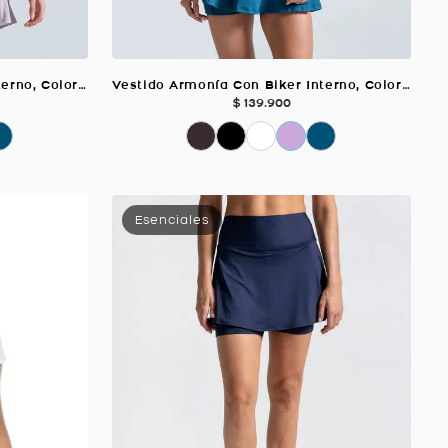
Vestido Armonía Con Biker Interno, Color Mora Para Mujer
Vestido Armonía Con Biker Interno, Color Petroleo Para Mujer
$
139
.
900