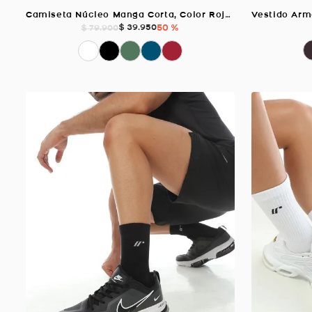
Camiseta Núcleo Manga Corta, Color Rojo Para Hombre
$
39
.
950
50 %
$
79
.
900