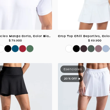
Camiseta Núcleo Manga Corta, Color Blanco Para Hombre
$
79
.
900
$
69
.
900
20 %
OFF 🔥