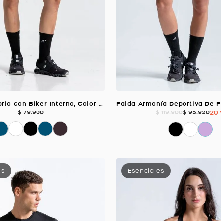
Falda Equilibrio con Biker Interno, Color Negro Para Mujer
$
79
.
900
$
95
.
920
20
$
119
.
900