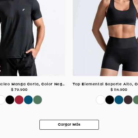
Camiseta Núcleo Manga Corta, Color Negro Para Hombre
$
79
.
900
$
114
.
900