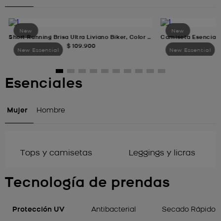
Short Running Brisa Ultra Liviano Biker, Color VERDE SALVIA Para Mujer
$
109
.
900
Esenciales
Mujer
Hombre
Tops y camisetas
Leggings y licras
Tecnología de prendas
Protección UV
Antibacterial
Secado Rápido