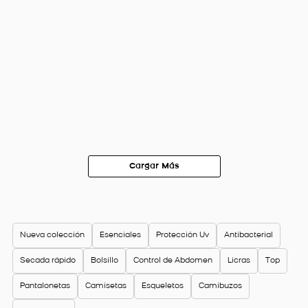
Nueva colección
Esenciales
Protección Uv
Antibacterial
Secada rápido
Bolsillo
Control de Abdomen
Licras
Top
Pantalonetas
Camisetas
Esqueletos
Camibuzos