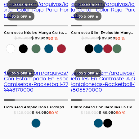
50 %
OFF 🔥
50 %
OFF 🔥
Camiseta Núcleo Manga Corta, Color Rojo Para Hombre
Camiseta Slim Evolución Manga Corta, Color Rojo Para Hombre
$
39
.
950
50 %
$
39
.
950
50 %
$
79
.
900
$
79
.
900
50 %
OFF 🔥
50 %
OFF 🔥
Camiseta Amplia Con Estampado En Espalda, Color Azul Oscuro Para Hombre
Pantaloneta Con Detalles En Contraste, Color Azul Oscuro Para Hombre
$
64
.
950
50 %
$
69
.
950
50 %
$
129
.
900
$
139
.
900