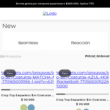
Envíos gratis por compras superiores a $200.000. Aplica TYC
new
Seamless
Reacción
128
Productos
Crop Top Esqueleto Sin Costuras MATCHA Para Mujer
$
99
.
900
Crop Top Esqueleto Sin Costuras AZUL HORTENSIA Para Mujer
$
99
.
900