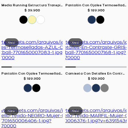
Media Running Estructura Transpirable Blanco Unisex
Pantalón Con Ojales Termosellados NEGRO Para Hombre
$
39
.
900
$
189
.
900
Pantalón Con Ojales Termosellados AZUL OSCURO Para Hombre
Camiseta Con Detalles En Contraste GRIS CLARO Para Hombre
$
189
.
900
$
109
.
900