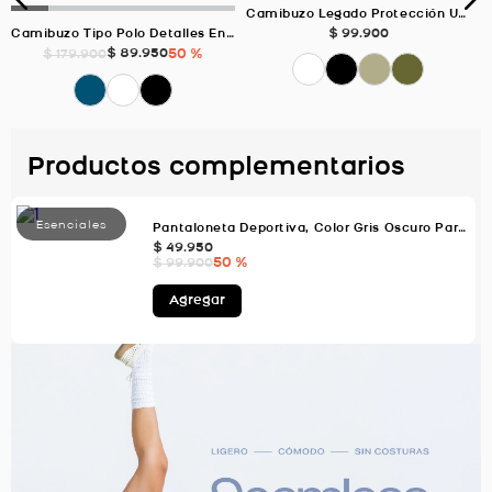
Camibuzo Legado Protección Uv, Color Blanco Para Hombre
$
99
.
900
Camibuzo Tipo Polo Detalles En Contraste, Color Azul Oscuro Para Hombre
$
89
.
950
50 %
$
179
.
900
Productos complementarios
Pantaloneta Deportiva, Color Gris Oscuro Para Hombre
$
49
.
950
50 %
$
99
.
900
Agregar