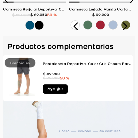
Camiseta Regular Deportiva, Color AZUL OCEANO Para Hombre
Camiseta Legado Manga Corta Reflectivo, Color VERDE SALVIA Para Hombre
$
69
.
950
50 %
$
99
.
900
$
139
.
900
Productos complementarios
Pantaloneta Deportiva, Color Gris Oscuro Para Hombre
$
49
.
950
50 %
$
99
.
900
Agregar