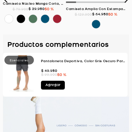
Camiseta Núcleo Manga Corta, Color Rojo Para Hombre
$
39
.
950
50 %
$
79
.
900
Camiseta Amplia Con Estampado En Espalda, Color Azul Oscuro Para Hombre
$
64
.
950
50 %
$
129
.
900
Productos complementarios
Pantaloneta Deportiva, Color Gris Oscuro Para Hombre
$
49
.
950
50 %
$
99
.
900
Agregar