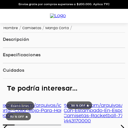
Envíos gratis por compras superiores a $200.000. Aplica TYC
Hombre
Camisetas
Manga Corta
Descripción
Especificaciones
Cuidados
Te podría interesar...
50 %
OFF 🔥
50 %
OFF 🔥