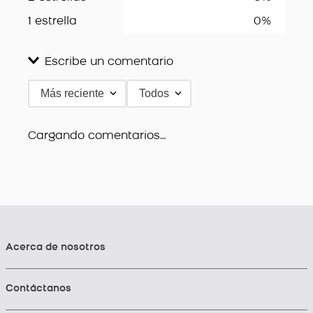
1 estrella
0%
Escribe un comentario
Más reciente
Todos
Agregar comentario
Título
Cargando comentarios…
Califica el producto de 1 a 5 estrellas
★
★
★
★
★
Tu nombre
Acerca de nosotros
Contáctanos
Dirección de email