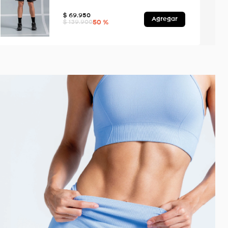
$
69
.
950
Agregar
50 %
$
139
.
900