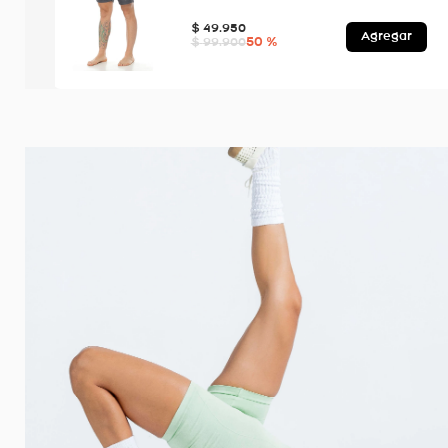
$
49
.
950
Agregar
50 %
$
99
.
900