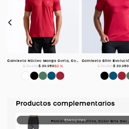
Camiseta Núcleo Manga Corta, Color Rojo Para Hombre
$
39
.
950
50 %
$
39
.
950
$
79
.
900
$
79
.
900
Productos complementarios
Pantaloneta Deportiva, Color Gris 