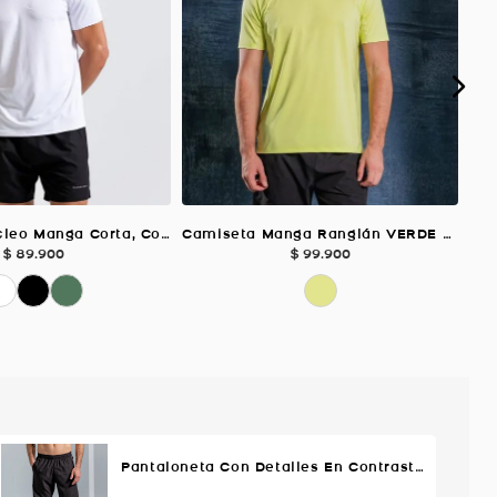
Camiseta Núcleo Manga Corta, Color Blanco Para Hombre
Camiseta Manga Ranglán VERDE LIMA Para Hombre
$
89
.
900
$
99
.
900
Pantaloneta Con Detalles En Contraste, Color Negro Para Hombre