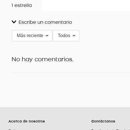
1 estrella
Escribe un comentario
Más reciente
Todos
Agregar comentario
Título
No hay comentarios.
Califica el producto de 1 a 5 estrellas
★
★
★
★
★
Tu nombre
Dirección de email
Acerca de nosotros
Contáctanos