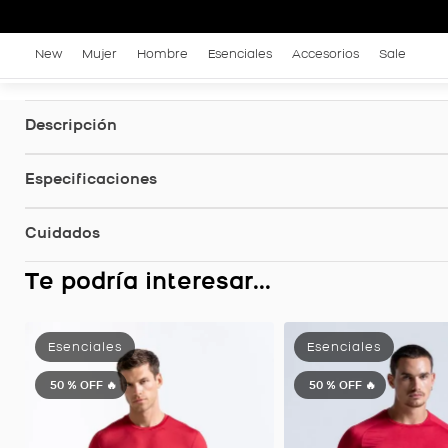
New
Mujer
Hombre
Esenciales
Accesorios
Sale
Descripción
Especificaciones
Cuidados
Te podría interesar...
eta Legado Manga Corta, Color Blanco Para Hombre
50 %
OFF 🔥
50 %
OFF 🔥