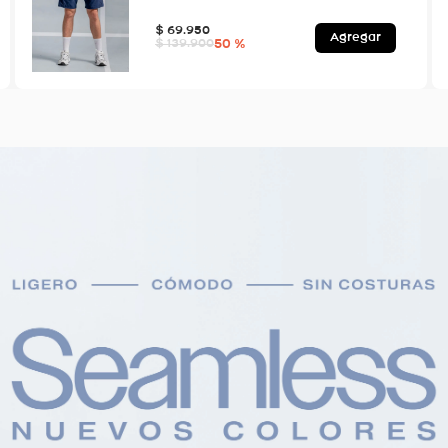
$
69
.
950
Agregar
50 %
$
139
.
900