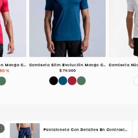
Camiseta Slim Evolución Manga Corta, Color Rojo Para Hombre
Camiseta Slim Evolución Manga Corta, Color Petroleo Para Hombre
50 %
$
79
.
900
Oscuro Para Hombre
Pantaloneta Con Detalles En Contraste, Color Azul Oscuro Para Hombre