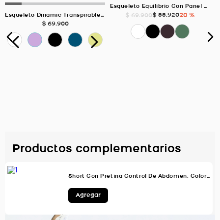
Esqueleto Equilibrio Con Panel En Malla, Color Uva Para Mujer
$
55
.
920
20 %
$
69
.
900
Esqueleto Dinamic Transpirable Deportivo, Color VERDE MUSGO Para Mujer
$
69
.
900
Productos complementarios
Short Con Pretina Control De Abdomen, Color Negro Para Mujer
Agregar