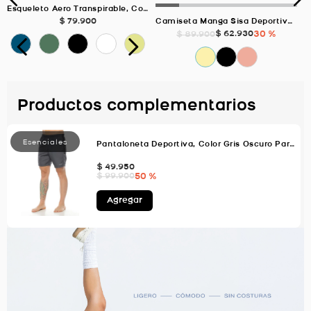
Esqueleto Aero Transpirable, Color Blanco Para Hombre
$
79
.
900
Camiseta Manga Sisa Deportiva, Color ROSADO Para Hombre
$
62
.
930
30 %
$
89
.
900
Productos complementarios
Pantaloneta Deportiva, Color Gris Oscuro Para Hombre
$
49
.
950
50 %
$
99
.
900
Agregar