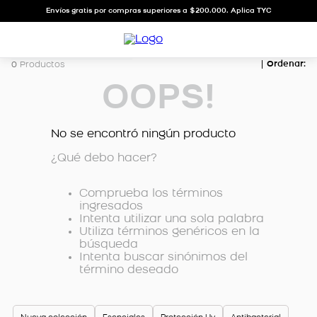
Envíos gratis por compras superiores a $200.000. Aplica TYC
0
Productos
OOPS!
No se encontró ningún producto
¿Qué debo hacer?
Comprueba los términos
ingresados
Intenta utilizar una sola palabra
Utiliza términos genéricos en la
búsqueda
Intenta buscar sinónimos del
término deseado