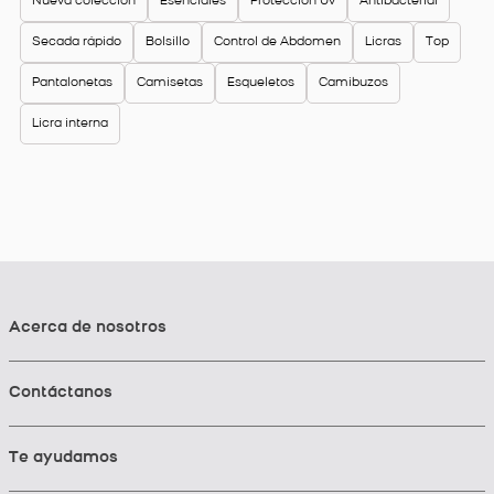
Nueva colección
Esenciales
Protección Uv
Antibacterial
Secada rápido
Bolsillo
Control de Abdomen
Licras
Top
Pantalonetas
Camisetas
Esqueletos
Camibuzos
Licra interna
Acerca de nosotros
Contáctanos
Te ayudamos