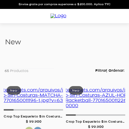
Envíos gratis por compras superiores a $200.000. Aplica TYC
new
65
Productos
Crop Top Esqueleto Sin Costuras MATCHA Para Mujer
$
99
.
900
Crop Top Esqueleto Sin Costuras AZUL HORTENSIA Para Mujer
$
99
.
900