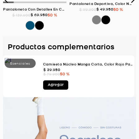
Pantaloneta Deportiva, Color Negro/Negro Para Hombre
$
49
.
950
50 %
$
99
.
900
Pantaloneta Con Detalles En Contraste, Color Azul Oscuro Para Hombre
$
69
.
950
50 %
$
139
.
900
Productos complementarios
Camiseta Núcleo Manga Corta, Color Rojo Para Hombre
$
39
.
950
50 %
$
79
.
900
Agregar