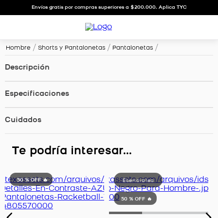
Envíos gratis por compras superiores a $200.000. Aplica TYC
Hombre
Shorts y Pantalonetas
Pantalonetas
Descripción
Especificaciones
Cuidados
Te podría interesar...
50 %
OFF 🔥
50 %
OFF 🔥