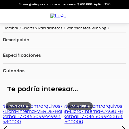
Envíos gratis por compras superiores a $200.000. Aplica TYC
Hombre
Shorts y Pantalonetas
Pantalonetas Running
Descripción
Especificaciones
Cuidados
Te podría interesar...
50 %
OFF 🔥
50 %
OFF 🔥