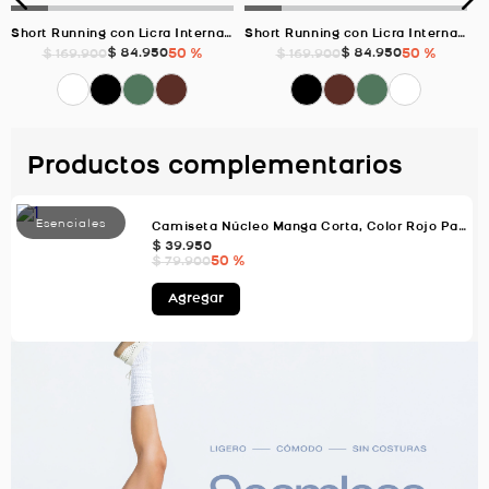
Short Running con Licra Interna, Color VERDE Para Hombre
Short Running con Licra Interna, Color CAQUI Para Hombre
$
84
.
950
50 %
$
84
.
950
50 %
$
169
.
900
$
169
.
900
Productos complementarios
Camiseta Núcleo Manga Corta, Color Rojo Para Hombre
$
39
.
950
50 %
$
79
.
900
Agregar