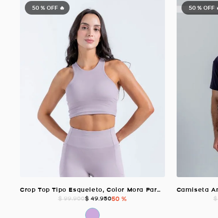
50 %
OFF 🔥
50 %
OFF 
Crop Top Tipo Esqueleto, Color Mora Para Mujer
$
49
.
950
50 %
$
99
.
900
$