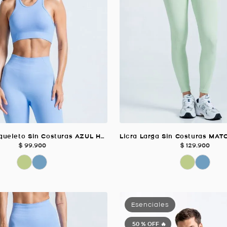
Crop Top Esqueleto Sin Costuras AZUL HORTENSIA Para Mujer
$
99
.
900
$
129
.
900
50 %
OFF 🔥