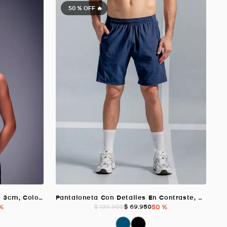
50 %
OFF 🔥
Top Soporte Alto Con Fajón de 3cm, Color VERDE SECO Para Mujer
Pantaloneta Con Detalles En Contraste, Color Azul Oscuro Para Hombre
 %
$
69
.
950
50 %
$
139
.
900