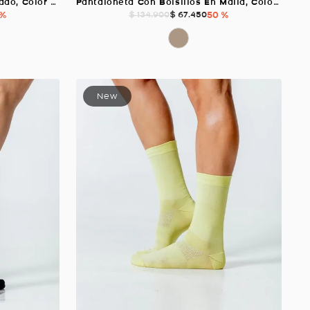
Camiseta Amplia Con Estampado, Color VERDE AGUA Para Mujer
Pantaloneta Con Bolsillos En Malla, Color ARENA Para Hombre
 %
$
67
.
450
50 %
$
134
.
900