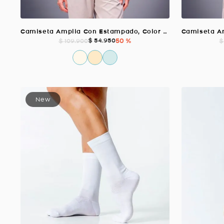
Camiseta Amplia Con Estampado, Color MELON Para Mujer
$
54
.
950
50 %
$
109
.
900
$