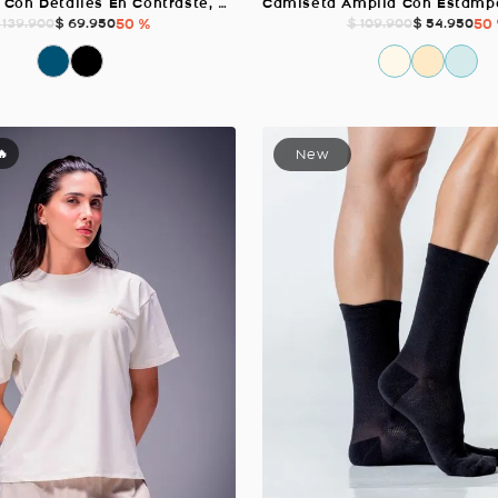
Pantaloneta Con Detalles En Contraste, Color Negro Para Hombre
$
69
.
950
50 %
$
54
.
950
50
139
.
900
$
109
.
900
🔥