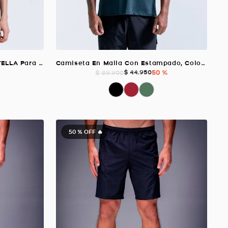
Crop Top Tipo Polo VERDE BOTELLA Para Mujer
Camiseta En Malla Con Estampado, Color Verde Oscuro Para Hombre
$
44
.
950
50 %
$
89
.
900
50 %
OFF 🔥