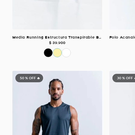
Media Running Estructura Transpirable Blanco Unisex
$
39
.
900
50 %
OFF 🔥
30 %
OFF 