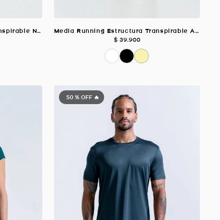
Media Running Estructura Transpirable Negro Unisex
Media Running Estructura Transpirable Amarillo Unisex
$
39
.
900
50 %
OFF 🔥