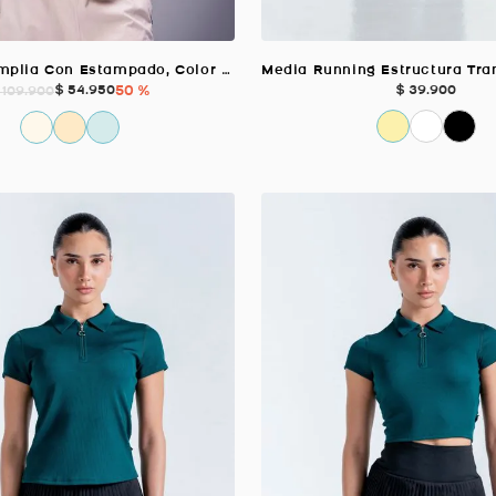
Camiseta Amplia Con Estampado, Color MARFIL Para Mujer
$
54
.
950
50 %
$
39
.
900
109
.
900