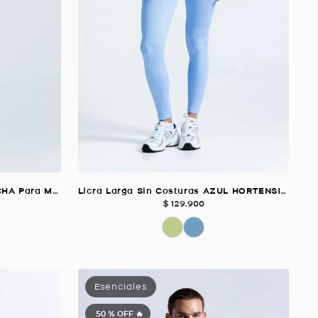
Licra Larga Sin Costuras MATCHA Para Mujer
Licra Larga Sin Costuras AZUL HORTENSIA Para Mujer
$
129
.
900
50 %
OFF 🔥