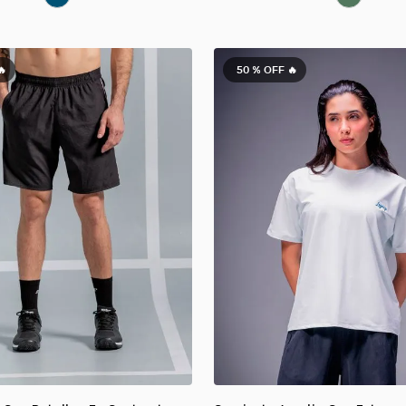
🔥
50 %
OFF 🔥