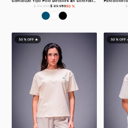
Camibuzo Tipo Polo Detalles En Contraste, Color Azul Oscuro Para Hombre
$
89
.
950
50 %
$
179
.
900
$
50 %
OFF 🔥
50 %
OFF 