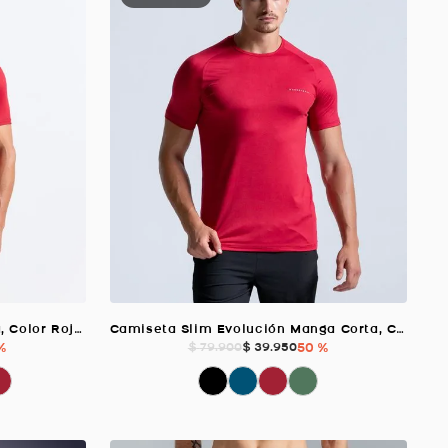
Camiseta Núcleo Manga Corta, Color Rojo Para Hombre
Camiseta Slim Evolución Manga Corta, Color Rojo Para Hombre
%
$
39
.
950
50 %
$
79
.
900