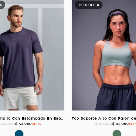
🔥
50 %
OFF 🔥
Camiseta Amplia Con Estampado En Espalda, Color Azul Oscuro Para Hombre
$
64
.
950
50 %
$
44
.
950
50
129
.
900
$
89
.
900