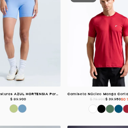
Short Sin Costuras AZUL HORTENSIA Para Mujer
$
89
.
900
$
39
.
950
50 
$
79
.
900