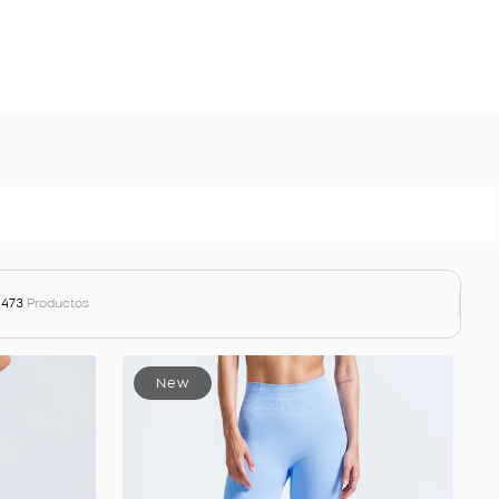
473
Productos