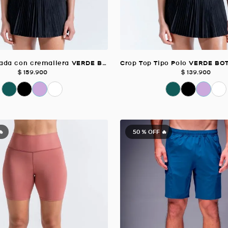
Polo Acanalada con cremallera VERDE BOTELLA Para Mujer
$
159
.
900
$
139
.
900
🔥
50 %
OFF 🔥