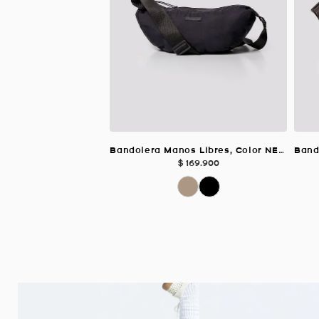
Bandolera Manos Libres, Color NEGRO Para Unisex
$
169
.
900