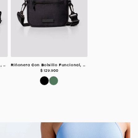
Riñonera Con Bolsillo Funcional, Color VERDE OLIVA Para Unisex
Riñonera Con Bolsillo Funcional, Color NEGRO Para Unisex
$
129
.
900