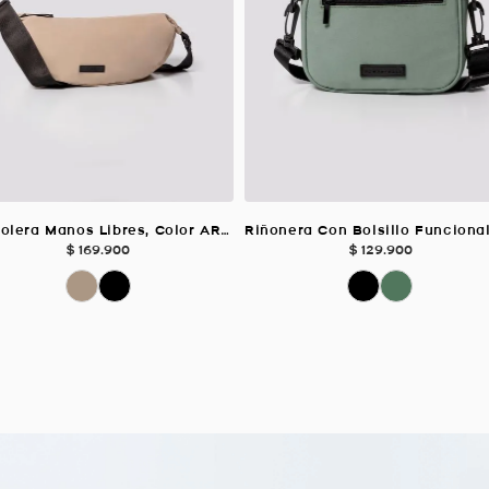
Bandolera Manos Libres, Color ARENA Para Unisex
$
169
.
900
$
129
.
900