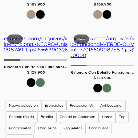
$
169
.
900
$
169
.
900
Riñonera Con Bolsillo Funcional, Color NEGRO Para Unisex
$
129
.
900
Riñonera Con Bolsillo Funcional, Color VERDE OLIVA Para Unisex
$
129
.
900
Nueva colección
Esenciales
Protección Uv
Antibacterial
Secada rápido
Bolsillo
Control de Abdomen
Licras
Top
Pantalonetas
Camisetas
Esqueletos
Camibuzos