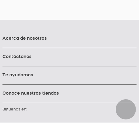
Califica el producto de 1 a 5 estrellas
★
★
★
★
★
Tu nombre
Acerca de nosotros
Contáctanos
Dirección de email
Te ayudamos
Escribe un comentario
Conoce nuestras tiendas
Síguenos en:
Enviar comentario