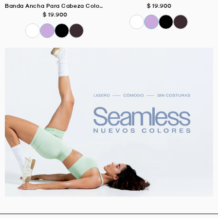
$
19
.
900
Banda Ancha Para Cabeza Color Negro
$
19
.
900