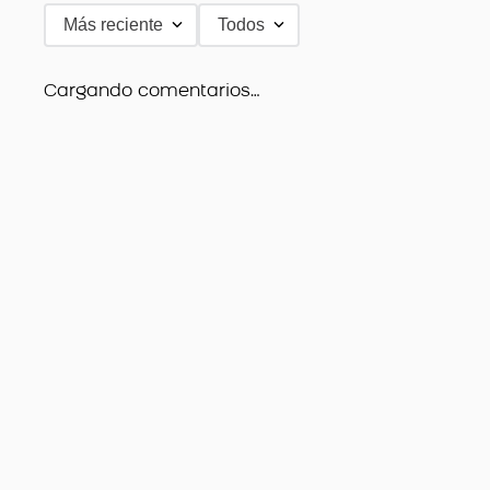
Más reciente
Todos
Agregar comentario
Título
Cargando comentarios…
Califica el producto de 1 a 5 estrellas
★
★
★
★
★
Tu nombre
Dirección de email
Escribe un comentario