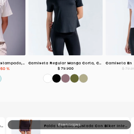
Camiseta Amplia Con Estampado, Color MARFIL Para Mujer
Camiseta Regular Manga Corta, Color NEGRO Para Mujer
0
50 %
$
79
.
900
$
79
.
9
Short Con Pretina Control De Abdomen, Color Negro Para Mujer
Falda Impulso Ajustada Con Biker Interno, Color Uva Para Mujer