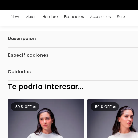
New
Mujer
Hombre
Esenciales
Accesorios
Sale
Descripción
Especificaciones
Cuidados
Te podría interesar...
50 %
OFF 🔥
50 %
OFF 🔥
Camiseta Equilibrio Con Panel en Malla, Color Negro Para Mujer