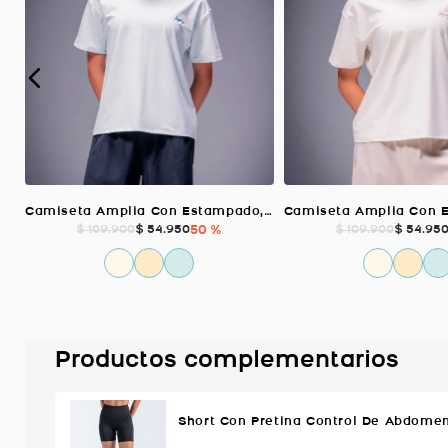
Camiseta Amplia Con Estampado, Color VERDE AGUA Para Mujer
$
54
.
950
50 %
$
54
.
95
$
109
.
900
$
109
.
900
Productos complementarios