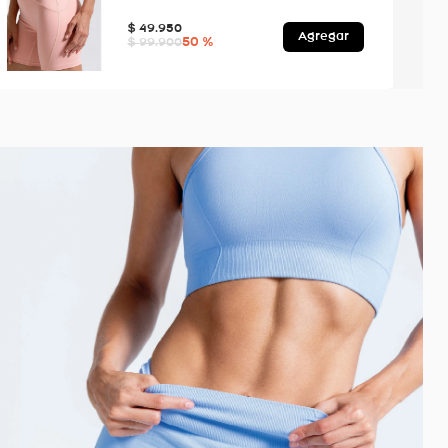
$
49
.
950
Agregar
50 %
$
99
.
900