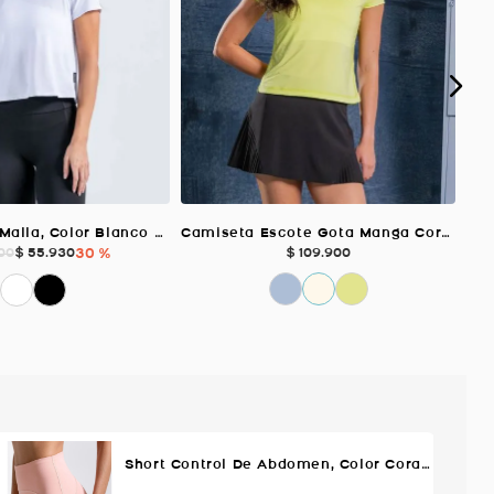
Camiseta En Malla, Color Blanco Para Mujer
Camiseta Escote Gota Manga Corta VERDE LIMA Para Mujer
$
55
.
930
30 %
$
109
.
900
00
Short Control De Abdomen, Color Coral Para Mujer