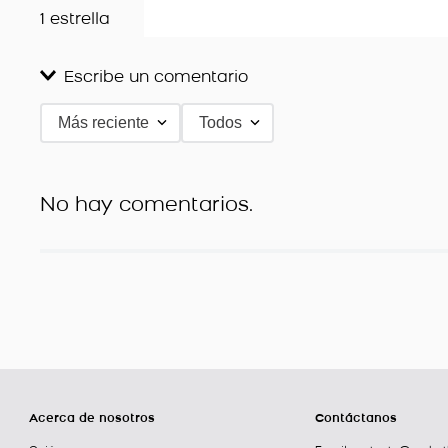
1 estrella
Escribe un comentario
Más reciente
Todos
Agregar comentario
Título
No hay comentarios.
Califica el producto de 1 a 5 estrellas
★
★
★
★
★
Tu nombre
Dirección de email
Acerca de nosotros
Contáctanos