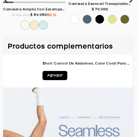
Camiseta Esencial Transpirable, Color BLANCO Para Mujer
$
79
.
900
Camiseta Amplia Con Estampado, Color VERDE AGUA Para Mujer
$
54
.
950
50 %
$
109
.
900
Productos complementarios
Short Control De Abdomen, Color Coral Para Mujer
Agregar