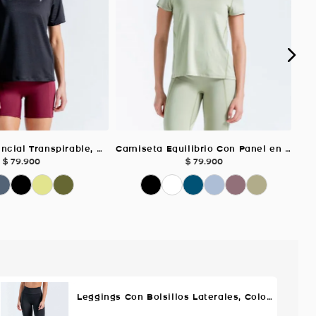
Camiseta Esencial Transpirable, Color NEGRO Para Mujer
Camiseta Equilibrio Con Panel en Malla, Color VERDE SALVIA Para Mujer
$
79
.
900
$
79
.
900
Leggings Con Bolsillos Laterales, Color Negro Para Mujer