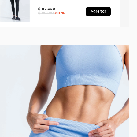
$
83
.
930
Agregar
30 %
$
119
.
900