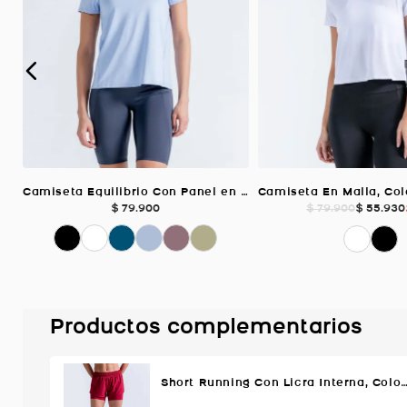
Camiseta Equilibrio Con Panel en Malla, Color AZUL CELESTE Para Mujer
$
79
.
900
$
55
.
930
$
79
.
900
Productos complementarios
Short Running Con Licra Interna, Color Rojo Pa