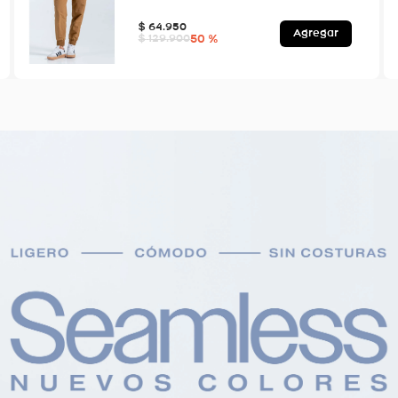
$
64
.
950
Agregar
50 %
$
129
.
900