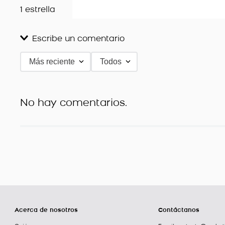
1 estrella
Escribe un comentario
Más reciente
Todos
Agregar comentario
Título
No hay comentarios.
Califica el producto de 1 a 5 estrellas
★
★
★
★
★
Tu nombre
Dirección de email
Acerca de nosotros
Contáctanos