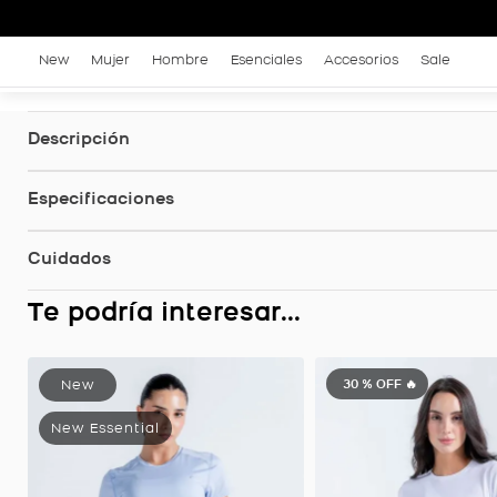
New
Mujer
Hombre
Esenciales
Accesorios
Sale
Descripción
Especificaciones
Cuidados
Te podría interesar...
30 %
OFF 🔥
Camiseta Deportiva Origen Manga Corta, Color Azul Lavanda Para Mujer