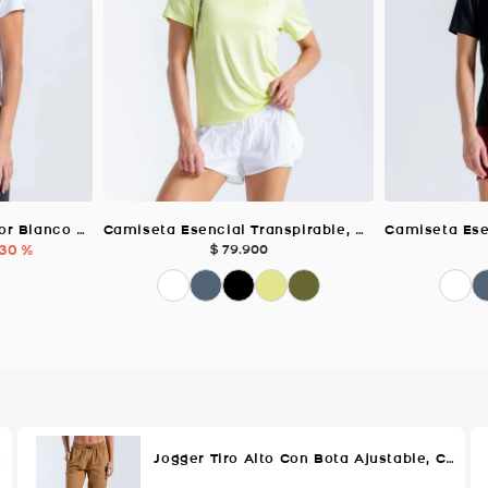
Camiseta En Malla, Color Blanco Para Mujer
Camiseta Esencial Transpirable, Color VERDE LIMA Para Mujer
30 %
$
79
.
900
ra Mujer
Jogger Tiro Alto Con Bota Ajustable, Color Cafe Para Mujer