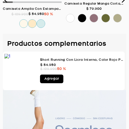
Camiseta Regular Manga Corta, Color NEGRO Para Mujer
$
79
.
900
Camiseta Amplia Con Estampado, Color VERDE AGUA Para Mujer
$
54
.
950
50 %
$
109
.
900
Productos complementarios
Short Running Con Licra Interna, Color Rojo Para Mujer
$
54
.
950
50 %
$
109
.
900
Agregar