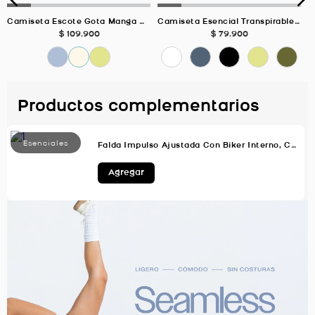
Camiseta Escote Gota Manga Corta MARFIL Para Mujer
Camiseta Esencial Transpirable, Color VERDE MUSGO Para Mujer
$
109
.
900
$
79
.
900
Productos complementarios
Falda Impulso Ajustada Con Biker Interno, Color Uva Para Mujer
Agregar