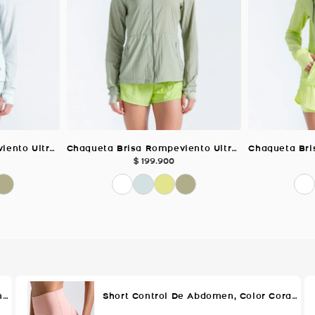
Chaqueta Brisa Rompeviento Ultra Liviana, Color AZUL NIEVE Para Mujer
Chaqueta Brisa Rompeviento Ultra Liviana, Color VERDE SALVIA Para Mujer
$
199
.
900
Short Con Pretina Control De Abdomen, Color Negro Para Mujer
Short Control De Abdomen, Color Coral Para Mujer