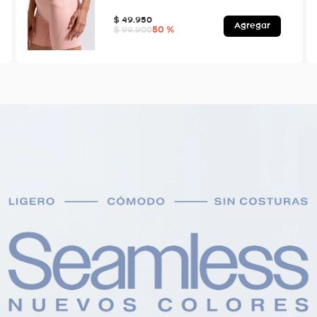
$
49
.
950
Agregar
50 %
$
99
.
900