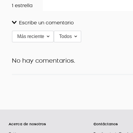
1 estrella
Escribe un comentario
Más reciente
Todos
Agregar comentario
Título
No hay comentarios.
Califica el producto de 1 a 5 estrellas
★
★
★
★
★
Tu nombre
Dirección de email
Acerca de nosotros
Contáctanos