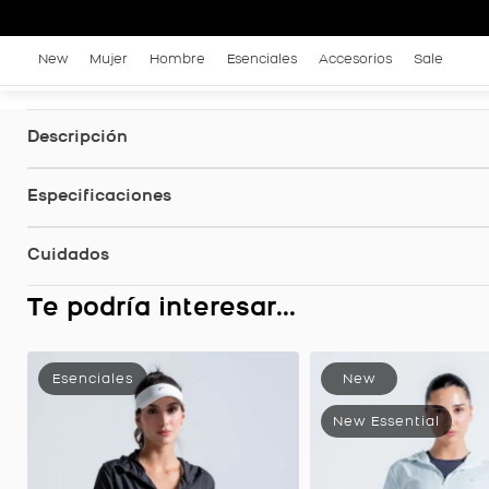
New
Mujer
Hombre
Esenciales
Accesorios
Sale
Descripción
Especificaciones
Cuidados
Te podría interesar...
Chaqueta Rompeviento, Color Azul Lavanda Para Mujer