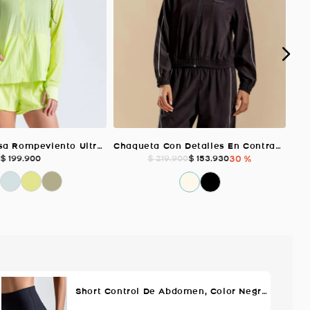
Chaqueta Brisa Rompeviento Ultra Liviana, Color VERDE LIMA Para Mujer
Chaqueta Con Detalles En Contraste, Color NEGRO Para Mujer
$
199
.
900
$
153
.
930
30 %
$
219
.
900
Short Control De Abdomen, Color Negro Para Mujer