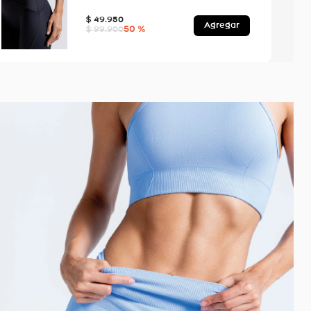
$
49
.
950
Agregar
50 %
$
99
.
900