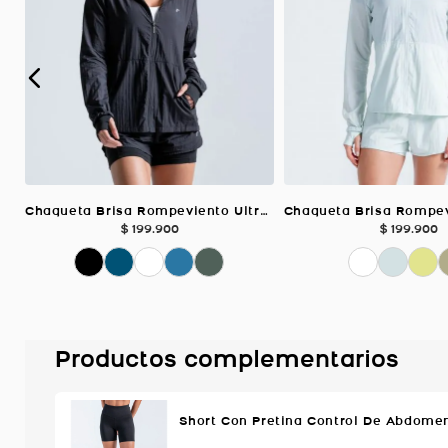
Chaqueta Brisa Rompeviento Ultra Liviana, Color Negro Para Mujer
$
199
.
900
$
199
.
900
Productos complementarios