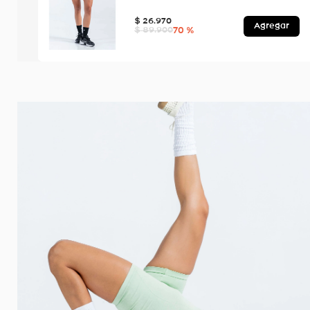
$
26
.
970
Agregar
70 %
$
89
.
900