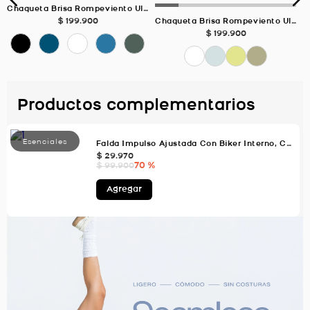
Chaqueta Brisa Rompeviento Ultra Liviana, Color Negro Para Mujer
$
199
.
900
Chaqueta Brisa Rompeviento Ultra Liviana, Color AZUL NIEVE Para Mujer
$
199
.
900
Productos complementarios
Falda Impulso Ajustada Con Biker Interno, Color Uva Para Mujer
$
29
.
970
70 %
$
99
.
900
Agregar