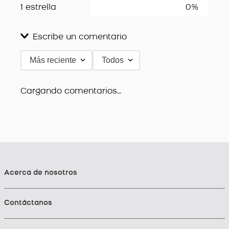
1 estrella
0%
Escribe un comentario
Más reciente
Todos
Agregar comentario
Título
Cargando comentarios…
Califica el producto de 1 a 5 estrellas
★
★
★
★
★
Tu nombre
Acerca de nosotros
Contáctanos
Dirección de email