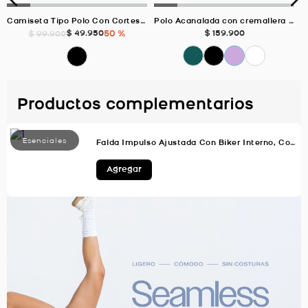
Camiseta Tipo Polo Con Cortes Laterales, Color Negro Para Mujer
Polo Acanalada con cremallera VERDE BOTELLA Para Mujer
$
49
.
950
50 %
$
159
.
900
$
99
.
900
Productos complementarios
Falda Impulso Ajustada Con Biker Interno, Color Negro Para Mujer
Agregar