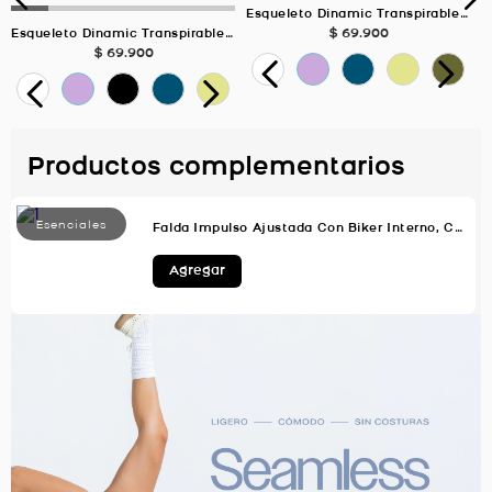
Esqueleto Dinamic Transpirable Deportivo, Color Negro Para Mujer
$
69
.
900
Esqueleto Dinamic Transpirable Deportivo, Color VERDE MUSGO Para Mujer
$
69
.
900
Productos complementarios
Falda Impulso Ajustada Con Biker Interno, Color Uva Para Mujer
Agregar